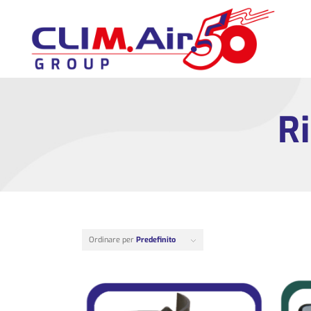
R
Ordinare per
Predefinito