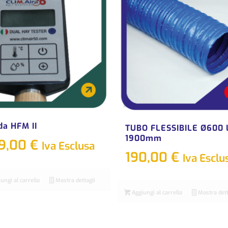
da HFM II
TUBO FLESSIBILE Ø600 
1900mm
9,00
€
Iva Esclusa
190,00
€
Iva Esclu
ungi al carrello
Mostra dettagli
Aggiungi al carrello
Mostra dett