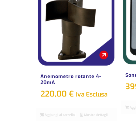
Son
Anemometro rotante 4-
20mA
39
220,00
€
Iva Esclusa
Aggi
Aggiungi al carrello
Mostra dettagli