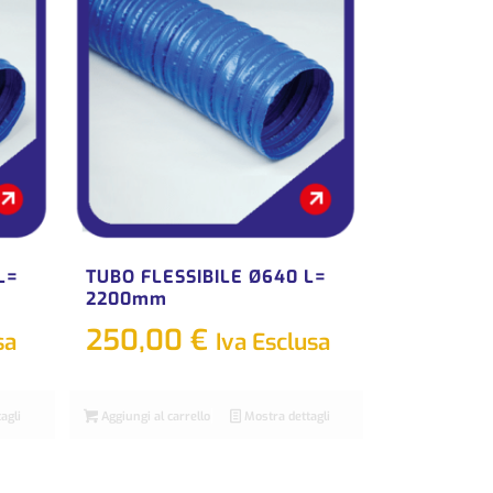
L=
TUBO FLESSIBILE Ø640 L=
2200mm
250,00
€
sa
Iva Esclusa
agli
Aggiungi al carrello
Mostra dettagli