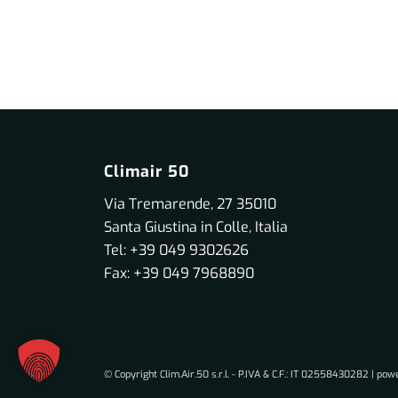
Climair 50
Via Tremarende, 27 35010
Santa Giustina in Colle, Italia
Tel: +39 049 9302626
Fax: +39 049 7968890
© Copyright Clim.Air.50 s.r.l. - P.IVA & C.F.: IT 02558430282 | po